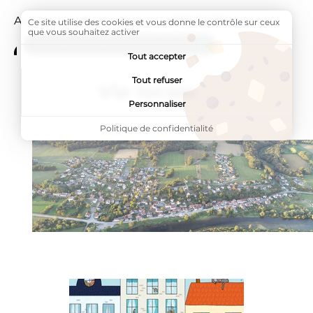
Accueil
Vie au village
Page active :
Vie locale
Ce site utilise des cookies et vous donne le contrôle sur ceux
que vous souhaitez activer
ADDTOANY (SHARE) EST DÉSACTIVÉ.
Tout accepter
Tout refuser
Vie locale
Personnaliser
Politique de confidentialité