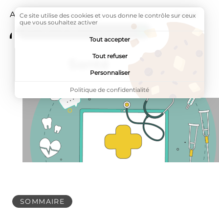
Accueil
Vie au village
Vie locale
Page active
Santé
Ce site utilise des cookies et vous donne le contrôle sur ceux
que vous souhaitez activer
ADDTOANY (SHARE) EST DÉSACTIVÉ.
Tout accepter
Tout refuser
Santé
Personnaliser
Politique de confidentialité
SOMMAIRE