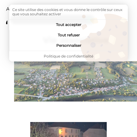
Accueil
Vie au village
Page active :
Vie associative
Ce site utilise des cookies et vous donne le contrôle sur ceux
que vous souhaitez activer
ADDTOANY (SHARE) EST DÉSACTIVÉ.
Tout accepter
Tout refuser
Vie associative
Personnaliser
Politique de confidentialité