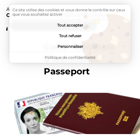
Accueil
Infos pratiques
Mes démarches
Pag
Ce site utilise des cookies et vous donne le contrôle sur ceux
que vous souhaitez activer
Carte Nationale d'Identité et Passeport
Tout accepter
ADDTOANY (SHARE) EST DÉSACTIVÉ.
Tout refuser
Carte Nationale
Personnaliser
d'Identité et
Politique de confidentialité
Passeport