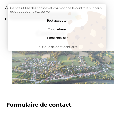
Accueil
Page active :
Contact
Ce site utilise des cookies et vous donne le contrôle sur ceux
que vous souhaitez activer
ADDTOANY (SHARE) EST DÉSACTIVÉ.
Tout accepter
Tout refuser
Contact
Personnaliser
Politique de confidentialité
Formulaire de contact
Étape
1
/1