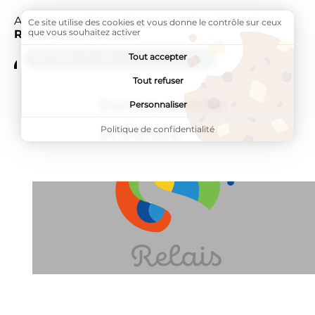
Accueil
Infos pratiques
Mes démarches
Pag
Ce site utilise des cookies et vous donne le contrôle sur ceux
que vous souhaitez activer
Relais petite enfance
Tout accepter
ADDTOANY (SHARE) EST DÉSACTIVÉ.
Tout refuser
Relais petite
Personnaliser
enfance
Politique de confidentialité