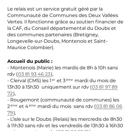
Le relais est un service gratuit géré par la
Communauté de Communes des Deux Vallées
Vertes. Il fonctionne grâce au soutien financier de
la CAF, du Conseil départemental du Doubs et
des communes partenaires (Bretigney,
Longevelle-sur-Doubs, Montenois et Saint-
Maurice Colombier).
Accueil du public :
- Montenois (Mairie) les mardis de 8h à 10h sans
rdv (
03 81 93 46 23
),
- Clerval (CMS) les 1
et 3
mardi du mois de
er
ème
13h30 à 15h30 uniquement sur rdv (
03 81 97 89
72
),
- Rougemont (communauté de communes) les
2
et 4
mardi du mois sans rdv (
03 81 86 06
ème
ème
79
),
- L’isle sur le Doubs (Relais) les mercredis de 8h30
à 11h30 sans rdv et les vendredis de 13h30 à 16h30