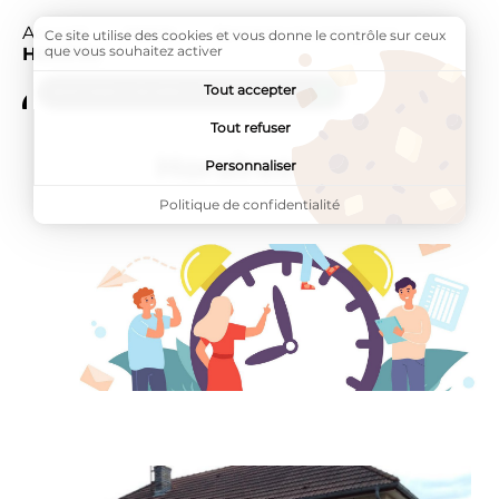
Accueil
Mairie
Services municipaux
Page ac
Ce site utilise des cookies et vous donne le contrôle sur ceux
que vous souhaitez activer
Horaires
Tout accepter
ADDTOANY (SHARE) EST DÉSACTIVÉ.
Tout refuser
Horaires
Personnaliser
Politique de confidentialité