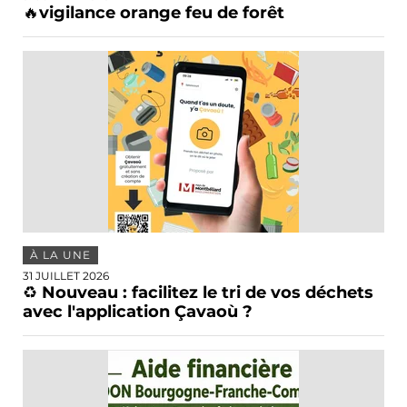
🔥vigilance orange feu de forêt
À LA UNE
31 JUILLET 2026
♻️ Nouveau : facilitez le tri de vos déchets
avec l'application Çavaoù ?