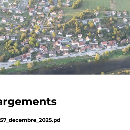
argements
_157_decembre_2025.pd