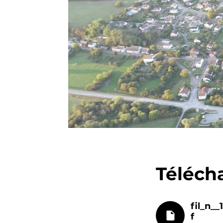
Téléch
fil_n_
f