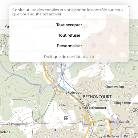
Carte interactive
Ce site utilise des cookies et vous donne le contrôle sur ceux
Liste
Carte
Masquer la
Afficher la
que vous souhaitez activer
Tout accepter
Accueil
Page active :
Carte interactive
Tout refuser
Personnaliser
Politique de confidentialité